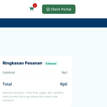
0
Keranjang Belanja
Client Portal
Ringkasan Pesanan
Estimasi
Subtotal
Rp0
Total
Rp0
Estimasi tampilan. Total final, pajak, dan validitas
kode promo dihitung ulang oleh sistem saat
checkout.