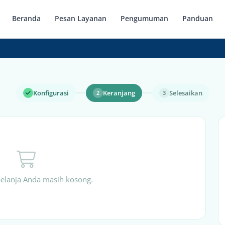
Beranda
Pesan Layanan
Pengumuman
Panduan
Konfigurasi
Keranjang
Selesaikan
2
3
belanja Anda masih kosong.